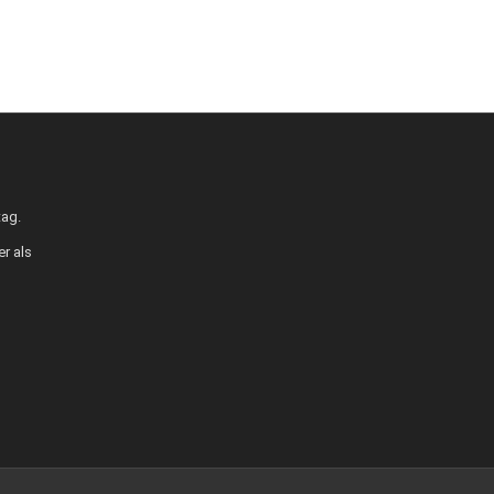
tag.
r als
.