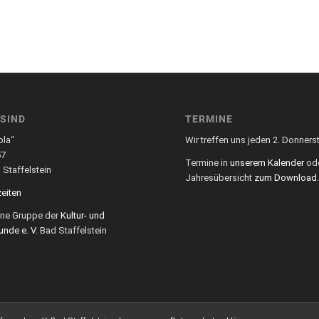
 SIND
TERMINE
bla“
Wir treffen uns jeden 2. Donners
57
Termine in
unserem Kalender
ode
Staffelstein
Jahresübersicht
zum Download
eiten
eine Gruppe der
Kultur- und
unde e. V.
Bad Staffelstein