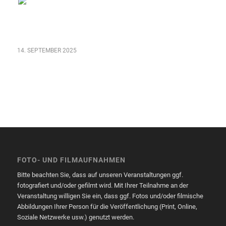
14. SEPTEMBER 2025
FOTO- UND FILMAUFNAHMEN
Bitte beachten Sie, dass auf unseren Veranstaltungen ggf.
fotografiert und/oder gefilmt wird. Mit Ihrer Teilnahme an der
Veranstaltung willigen Sie ein, dass ggf. Fotos und/oder filmische
Abbildungen Ihrer Person für die Veröffentlichung (Print, Online,
Soziale Netzwerke usw.) genutzt werden.