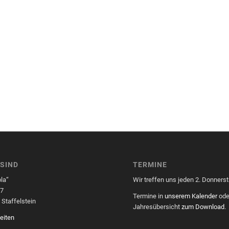
 SIND
TERMINE
la“
Wir treffen uns jeden 2. Donnerst
57
Termine in
unserem Kalender
ode
Staffelstein
Jahresübersicht
zum Download
.
eiten