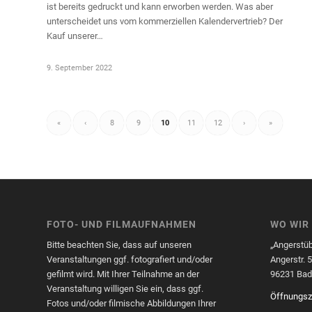
ist bereits gedruckt und kann erworben werden. Was aber
unterscheidet uns vom kommerziellen Kalendervertrieb? Der
Kauf unserer…
9. September 2022
«
‹
8
9
10
11
12
›
»
FOTO- UND FILMAUFNAHMEN
WO WIR
Bitte beachten Sie, dass auf unseren
„Angerstüb
Veranstaltungen ggf. fotografiert und/oder
Angerstr. 
gefilmt wird. Mit Ihrer Teilnahme an der
96231 Bad 
Veranstaltung willigen Sie ein, dass ggf.
Öffnungsz
Fotos und/oder filmische Abbildungen Ihrer